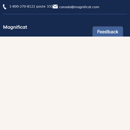
1-800-270-8122 poste 333
canada@magnificat.com
Magnificat
Découvrir
Les trésors de la rédaction
Lire Magnificat en ligne
Fonds de dotation
Les livres du mois
Revues
Édition papier
Édition numérique
Magnificat Junior