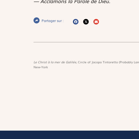
— Acclamons la Parole de Dieu.
Partager sur :
Le Christ à la mer de Galilée,
Circle of Jacopo Tintoretto (Probably Lam
New-York