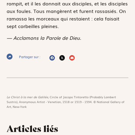
rompit, et il les donnait aux disciples, et les disciples
aux foules. Tous mangèrent et furent rassasiés. On
ramassa les morceaux qui restaient : cela faisait
sept corbeilles pleines.
— Acclamons la Parole de Dieu.
Partager sur :
Le Christ à la mer de Galilée,
Circle of Jacopo Tintoretto (Probably Lambert
Sustris), Anonymous Artist - Venetian, 1518 or 1519 - 1594. © National Gallery of
Art, New-York
Articles liés