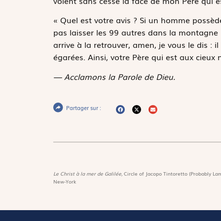
voient sans cesse la face de mon Père qui es
« Quel est votre avis ? Si un homme possède c
pas laisser les 99 autres dans la montagne po
arrive à la retrouver, amen, je vous le dis : 
égarées. Ainsi, votre Père qui est aux cieux 
— Acclamons la Parole de Dieu.
Partager sur :
Le Christ à la mer de Galilée,
Circle of Jacopo Tintoretto (Probably Lam
New-York