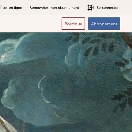
ficat en ligne
Renouveler mon abonnement
Se connecter
Boutique
Abonnement