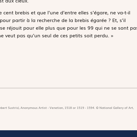
t aux cieux.
ent brebis et que l’une d’entre elles s’égare, ne va-t-il
ur partir à la recherche de la brebis égarée ? Et, s’il
il se réjouit pour elle plus que pour les 99 qui ne se sont pa
ne veut pas qu’un seul de ces petits soit perdu. »
bert Sustris), Anonymous Artist - Venetian, 1518 or 1519 - 1594. © National Gallery of Art,