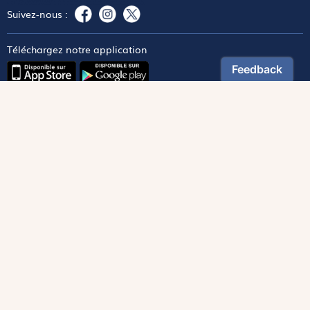
Suivez-nous :
Téléchargez notre application
Contactez notre service client
1-800-270-8122 poste 333
canada@magnificat.com
Magnificat
Découvrir
Les trésors de la rédaction
Lire Magnificat en ligne
Fonds de dotation
Les livres du mois