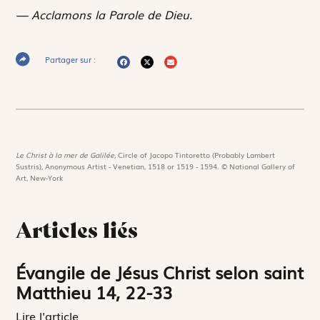
— Acclamons la Parole de Dieu.
Partager sur :
Le Christ à la mer de Galilée,
Circle of Jacopo Tintoretto (Probably Lambert
Sustris), Anonymous Artist - Venetian, 1518 or 1519 - 1594. © National Gallery of
Art, New-York
Articles liés
Évangile de Jésus Christ selon saint
Matthieu 14, 22-33
Lire l'article