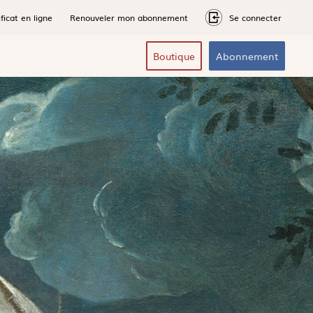
ficat en ligne
Renouveler mon abonnement
Se connecter
Boutique
Abonnement