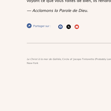
voyant ce que vous faites de bien, ils rendro
— Acclamons la Parole de Dieu.
Partager sur :
Le Christ à la mer de Galilée,
Circle of Jacopo Tintoretto (Probably Lam
New-York