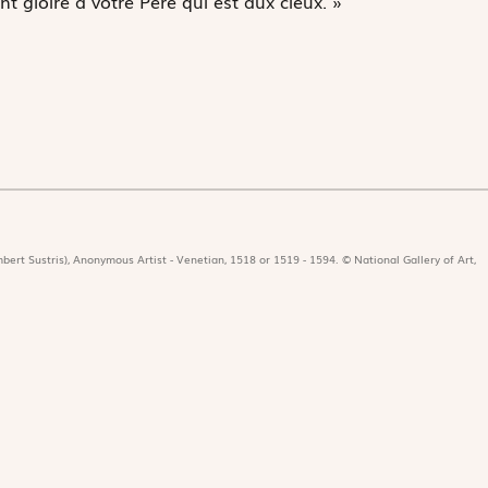
nt gloire à votre Père qui est aux cieux. »
bert Sustris), Anonymous Artist - Venetian, 1518 or 1519 - 1594. © National Gallery of Art,