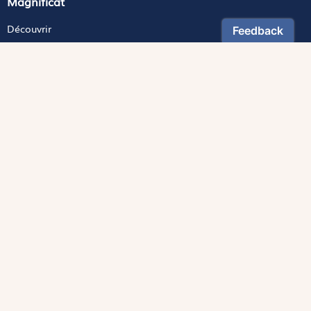
Magnificat
Découvrir
Les trésors de la rédaction
Lire Magnificat en ligne
Fonds de dotation
Les livres du mois
Revues
Édition papier
Édition numérique
Magnificat Junior
Théophile
S'abonner