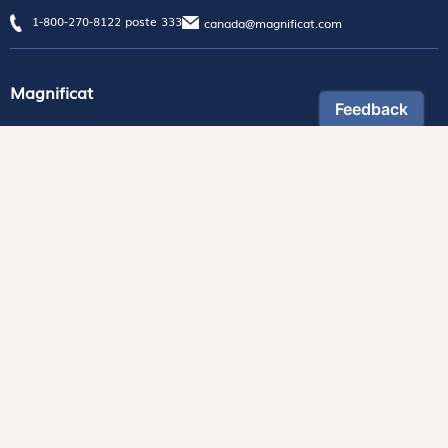
1-800-270-8122 poste 333
canada@magnificat.com
Magnificat
Découvrir
Les trésors de la rédaction
Lire Magnificat en ligne
Fonds de dotation
Les livres du mois
Revues
Édition papier
Édition numérique
Magnificat Junior