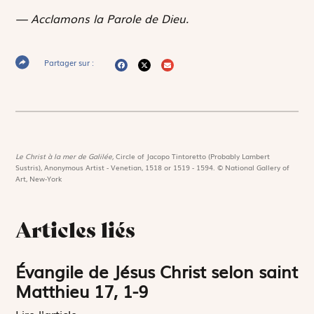
— Acclamons la Parole de Dieu.
Partager sur :
Le Christ à la mer de Galilée,
Circle of Jacopo Tintoretto (Probably Lambert
Sustris), Anonymous Artist - Venetian, 1518 or 1519 - 1594. © National Gallery of
Art, New-York
Articles liés
Évangile de Jésus Christ selon saint
Matthieu 17, 1-9
Lire l'article