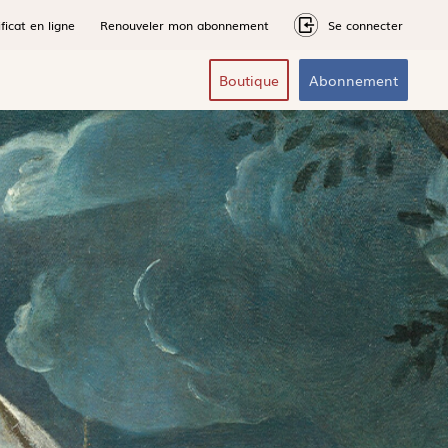
ficat en ligne
Renouveler mon abonnement
Se connecter
Boutique
Abonnement