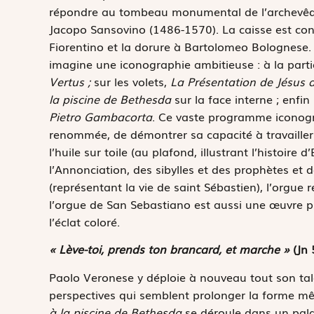
répondre au tombeau monumental de l’archevêque 
Jacopo Sansovino (1486-1570). La caisse est con
Fiorentino et la dorure à Bartolomeo Bolognese.
imagine une iconographie ambitieuse : à la parti
Vertus ;
sur les volets,
La Présentation de Jésus
la piscine de Bethesda
sur la face interne ; enfin 
Pietro Gambacorta
. Ce vaste programme iconogr
renommée, de démontrer sa capacité à travailler 
l’huile sur toile (au plafond, illustrant l’histoire 
l’Annonciation, des sibylles et des prophètes et de
(représentant la vie de saint Sébastien), l’orgue 
l’orgue de San Sebastiano est aussi une œuvre p
l’éclat coloré.
« Lève-toi, prends ton brancard, et marche »
(Jn 
Paolo Veronese y déploie à nouveau tout son talen
perspectives qui semblent prolonger la forme m
à la piscine de Bethesda
se déroule dans un pala