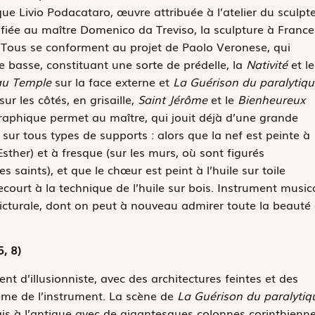
Livio Podacataro, œuvre attribuée à l’atelier du sculpt
fiée au maître Domenico da Treviso, la sculpture à Franc
 Tous se conforment au projet de Paolo Veronese, qui
e basse, constituant une sorte de prédelle, la
Nativité
et l
 au Temple
sur la face externe et
La Guérison du paralytiqu
sur les côtés, en grisaille,
Saint Jérôme
et le
Bienheureux
aphique permet au maître, qui jouit déjà d’une grande
sur tous types de supports : alors que la nef est peinte à
d’Esther) et à fresque (sur les murs, où sont figurés
s saints), et que le chœur est peint à l’huile sur toile
recourt à la technique de l’huile sur bois. Instrument musica
icturale, dont on peut à nouveau admirer toute la beauté 
5, 8)
t d’illusionniste, avec des architectures feintes et des
ême de l’instrument. La scène de
La Guérison du paralytiq
is à l’antique avec de gigantesques colonnes corinthienn