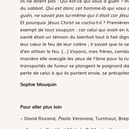
Ils ne dirent pas : Qui est-ce qui vous a guéri ? m
du sabbat.
Qui est donc cet homme-là qui vous a d
guéri, ne savait pas lui-même qui il était car Jésus
Et pourquoi Jésus Christ se cacha-t-il ? Première
exempt de tout soupçon : car celui qui avait en 
santé était un témoin du bienfait tout à fait dig
leur cœur le feu de leur colère ; il savait que la 
d’en attiser le feu. […] Voyons, mes frères, combi
manière elle aveugle les yeux de l’âme pour la r
transportés de fureur se plongent le poignard da
perte de celui à qui ils portent envie, se précipit
Sophie Mouquin
Pour aller plus loin
– David Rosand,
Paolo Veronese,
Turnhout, Brep