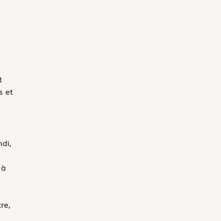
t
s et
di,
 à
re,