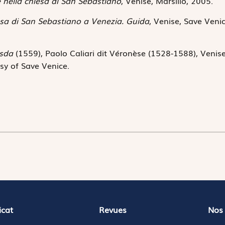
 nella chiesa di San Sebastiano
, Venise, Marsilio, 2005.
sa di San Sebastiano a Venezia. Guida
, Venise, Save Venic
esda
(1559), Paolo Caliari dit Véronèse (1528-1588), Venise
sy of Save Venice.
icat
Revues
Nos 