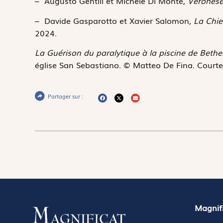
– Augusto Gentili et Michele Di Monte,
Veronese
– Davide Gasparotto et Xavier Salomon,
La Chie
2024.
La Guérison du paralytique à la piscine de Beth
église San Sebastiano. © Matteo De Fina. Courte
Partager sur :
Magnif