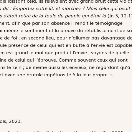
ais laissant cela, ils relevaient avec grand bruit cette viola
it : Emportez votre lit, et marchez ? Mais celui qui avait 
 s’était retiré de la foule du peuple qui était là
(Jn 5, 12-1
ment, afin que par son absence il rendît le témoignage
lui-même le sentiment et la preuve du rétablissement de sa
ne de foi ; en second lieu, pour n’allumer pas davantage d
seule présence de celui qui est en butte à l’envie est capabl
en est grand le mal que produit l’envie ; voyons de quelle
uine de celui qui l’éprouve. Comme souvent ceux qui sont
ns le sein ; de même aussi les envieux, ne regardant qu’à 
ent avec une brutale impétuosité à la leur propre. »
ols, 2023.