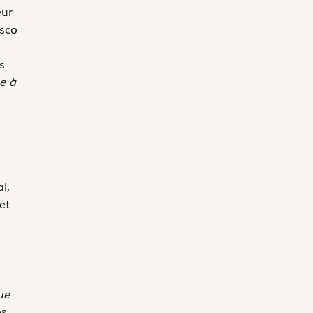
eur
esco
es
e à
l,
et
ue
es