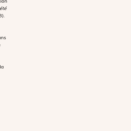
tion
été
3).
ans
e
la