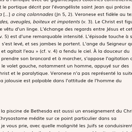
le portique décrit par l’évangéliste saint Jean qui précise
a
[…]
a
cinq colonnades
(Jn 5, 2). Veronese est fidèle au te
des, aveugles, boiteux et impotents
(v. 3). Le Christ est fig
ne vêtu d’un linge. L’échange des regards entre Jésus et ce
v. 5) est d’une remarquable intensité. L’épisode touche à 
il s’est levé, et ses jambes le portent. L’ange du Seigneur q
t agitait l’eau »
(cf. v. 4) a fendu le ciel. À la douceur du
 à prendre son brancard et à marcher, s’oppose l’agitation 
, sur le volet gauche, notamment un homme, appuyé sur des
rist et le paralytique. Veronese n’a pas représenté la suit
 la jalousie est palpable dans l’attitude de l’homme du
 la piscine de Bethesda est aussi un enseignement du Chr
 Chrysostome médite sur ce point particulier dans sa
e vous prie, avec quelle malignité les Juifs se conduisirent