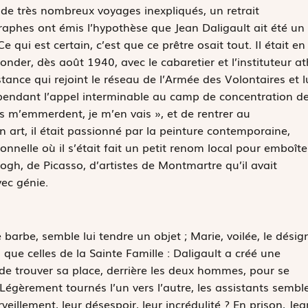
de très nombreux voyages inexpliqués, un retrait
aphes ont émis l’hypothèse que Jean Daligault ait été un
ui est certain, c’est que ce prêtre osait tout. Il était en
onder, dès août 1940, avec le cabaretier et l’instituteur a
sistance qui rejoint le réseau de l’Armée des Volontaires et l
, pendant l’appel interminable au camp de concentration d
ls m’emmerdent, je m’en vais », et de rentrer au
 art, il était passionné par la peinture contemporaine,
ionnelle où il s’était fait un petit renom local pour emboîte
gh, de Picasso, d’artistes de Montmartre qu’il avait
vec génie.
 barbe, semble lui tendre un objet ; Marie, voilée, le désig
que celles de la Sainte Famille : Daligault a créé une
de trouver sa place, derrière les deux hommes, pour se
 Légèrement tournés l’un vers l’autre, les assistants sembl
rveillement, leur désespoir, leur incrédulité ? En prison, Jea