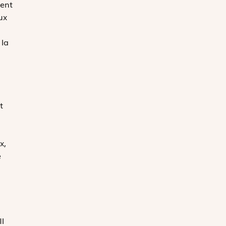
uent
ux
 la
t
x,
e
Il