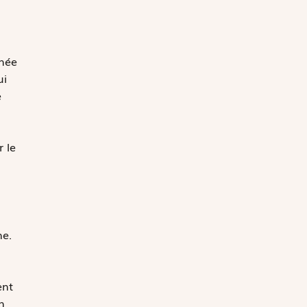
thée
ui
e
r le
ne.
ent
n