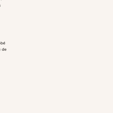
s
bbé
a de
u