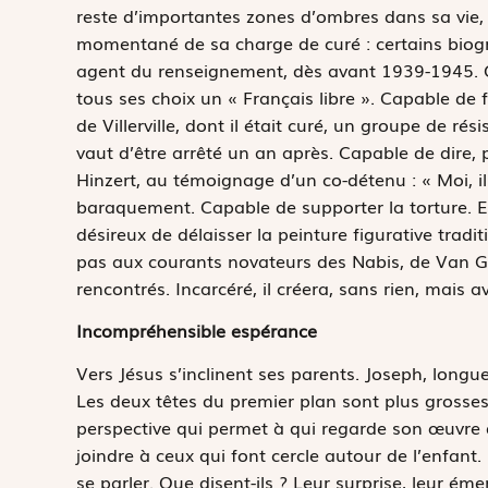
reste d’importantes zones d’ombres dans sa vie, 
momentané de sa charge de curé : certains biogr
agent du renseignement, dès avant 1939-1945. Ce q
tous ses choix un « Français libre ». Capable de f
de Villerville, dont il était curé, un groupe de ré
vaut d’être arrêté un an après. Capable de dire
Hinzert, au témoignage d’un co-détenu : « Moi, i
baraquement. Capable de supporter la torture. En
désireux de délaisser la peinture figurative tradit
pas aux courants novateurs des Nabis, de Van Go
rencontrés. Incarcéré, il créera, sans rien, mais a
Incompréhensible espérance
Vers Jésus s’inclinent ses parents. Joseph, longue
Les deux têtes du premier plan sont plus grosses 
perspective qui permet à qui regarde son œuvre 
joindre à ceux qui font cercle autour de l’enfant.
se parler. Que disent-ils ? Leur surprise, leur éme