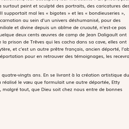
 a surtout peint et sculpté des portraits, des caricatures de
l supportait mal les « bigotes » et les « bondieuseries »,
Incarnation au sein d’un univers déshumanisé, pour des
liale et divine depuis un abîme de cruauté, n’est-ce pas
 quelque deux cents œuvres de camp de Jean Daligault ont
e la prison de Trêves qui les cacha dans sa cave, elles ont
ère, et c’est un autre prêtre français, ancien déporté, l’a
 déportation pour en retrouver des témoignages, les recevr
 quatre-vingts ans. En se livrant à la création artistique d
a réalisé le vœu que formulait une autre déportée, Etty
, malgré tout, que Dieu soit chez nous entre de bonnes