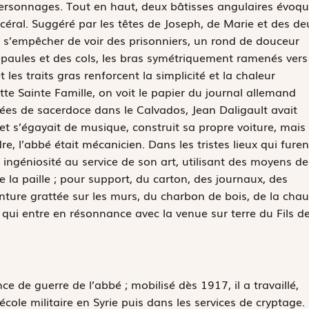
q personnages. Tout en haut, deux bâtisses angulaires évoq
céral. Suggéré par les têtes de Joseph, de Marie et des de
s’empêcher de voir des prisonniers, un rond de douceur
 épaules et des cols, les bras symétriquement ramenés vers
 les traits gras renforcent la simplicité et la chaleur
tte Sainte Famille, on voit le papier du journal allemand
ées de sacerdoce dans le Calvados, Jean Daligault avait
et s’égayait de musique, construit sa propre voiture, mais
e, l’abbé était mécanicien. Dans les tristes lieux qui furen
ingéniosité au service de son art, utilisant des moyens de
e la paille ; pour support, du carton, des journaux, des
inture grattée sur les murs, du charbon de bois, de la chau
u qui entre en résonnance avec la venue sur terre du Fils d
e de guerre de l’abbé ; mobilisé dès 1917, il a travaillé,
le militaire en Syrie puis dans les services de cryptage. 