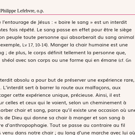
 Philippe Lefebvre, o.p.
l’entourage de Jésus : « boire le sang » est un interdit
s fois répété. Le sang passe en effet pour être le siège
son peuple toute personne qui absorberait du sang animal
r exemple,
). Manger la chair humaine est une
Lv 17, 10-14
g ; de plus, le corps définit tellement la personne que,
u shéol avec son corps ou une forme qui en émane
(cf. Gn
terdit absolu a pour but de préserver une expérience rare,
. L’interdit sert à barrer la route aux malfaçons, aux
er cette expérience unique, précieuse. Ainsi, il est
ur celles et ceux qui le voient, selon un cheminement à
sorber chair et sang, parce qu’il existe une occasion où un
 Fils de Dieu qui donne sa chair à manger et son sang à
re d’anthropophagie. Tout se passe au contraire au fil
s venu dans notre chair ; au long d’une marche avec lui o