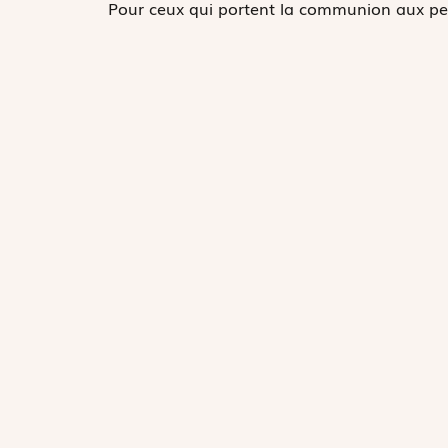
Pour ceux qui portent la communion aux p
Pour les enfants et les adultes qui reçoivent
Dieu qui vois les besoins des hommes, exauc
Jésus Christ, ton Fils et notre Seigneur.
Partager sur :
Le Christ à la mer de Galilée,
Circle of Jacopo Tintoretto (Probably Lam
New-York
Magnif