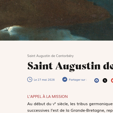
Saint Augustin de Cantorbéry
Saint Augustin d
Le 27 mai 2026
Partager sur :
L’APPEL À LA MISSION
A
u début du
v
siècle, les tribus germaniqu
e
successives l’est de la Grande-Bretagne, repo