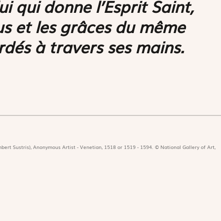
ui qui donne l’Esprit Saint,
tus et les grâces du même
ordés à travers ses mains.
bert Sustris), Anonymous Artist - Venetian, 1518 or 1519 - 1594. © National Gallery of Art,
icat
Revues
Nos 