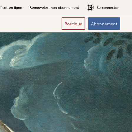
ficat en ligne
Renouveler mon abonnement
Se connecter
Boutique
Abonnement