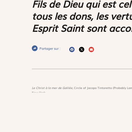
Fils de Dieu qui est cel
tous les dons, les ver
Esprit Saint sont ­acc
Partager sur :
Le Christ à la mer de Galilée,
Circle of Jacopo Tintoretto (Probably Lam
New-York
Magnif