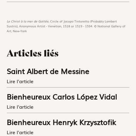
Le Christ à la mer de Galilée,
Circle of Jacopo Tintoretto (Probably Lambert
Sustris), Anonymous Artist - Venetian, 1518 or 1519 - 1594. © National Gallery of
Art, New-York
Articles liés
Saint Albert de Messine
Lire l'article
Bienheureux Carlos López Vidal
Lire l'article
Bienheureux Henryk Krzysztofik
Lire l'article