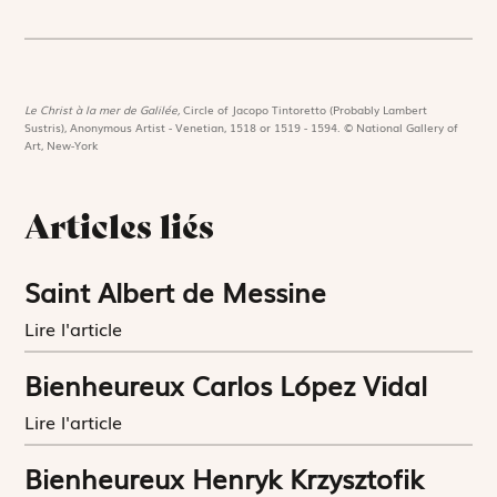
Le Christ à la mer de Galilée,
Circle of Jacopo Tintoretto (Probably Lambert
Sustris), Anonymous Artist - Venetian, 1518 or 1519 - 1594. © National Gallery of
Art, New-York
Articles liés
Saint Albert de Messine
Lire l'article
Bienheureux Carlos López Vidal
Lire l'article
Bienheureux Henryk Krzysztofik