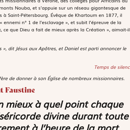
tuts missionnaires à Vérone, des collèges pour Africains au
s monts Nouba, et s’appuie sur un réseau gigantesque de
ris à Saint-Pétersbourg. Évêque de Khartoum en 1877, il
« ennemi n° 1 de l’esclavage », et subit l’épreuve de la
, ce que Dieu a fait de mieux après la Création », aimait-il
es », dit Jésus aux Apôtres, et Daniel est parti annoncer le
Temps de silenc
e Père de donner à son Église de nombreux missionnaires.
nt Faustine
n mieux à quel point chaque
séricorde divine durant toute
èrement à l’heure de la mort.