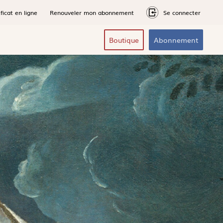
ficat en ligne
Renouveler mon abonnement
Se connecter
Boutique
Abonnement