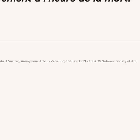
bert Sustris), Anonymous Artist - Venetian, 1518 or 1519 - 1594. © National Gallery of Art,
icat
Revues
Nos 
r
Édition papier
Édit
ors de la rédaction
Édition numérique
Les 
nificat en ligne
Magnificat Junior
Paro