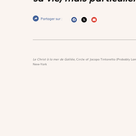
Partager sur :
Le Christ à la mer de Galilée,
Circle of Jacopo Tintoretto (Probably Lam
New-York
Magnif
Découvri
Suivez-nous :
Les trés
Lire Mag
Téléchargez notre application