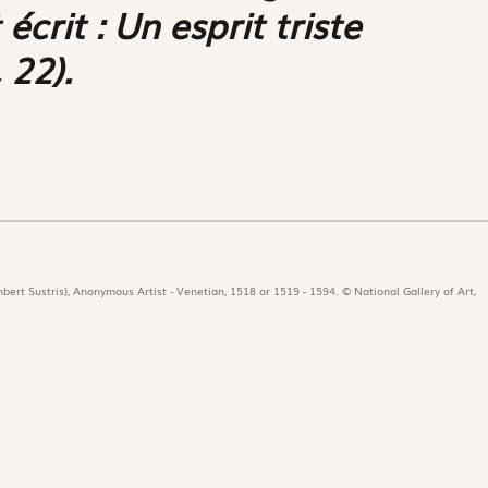
 écrit :
Un esprit triste
 22).
bert Sustris), Anonymous Artist - Venetian, 1518 or 1519 - 1594. © National Gallery of Art,
icat
Revues
Nos 
r
Édition papier
Édit