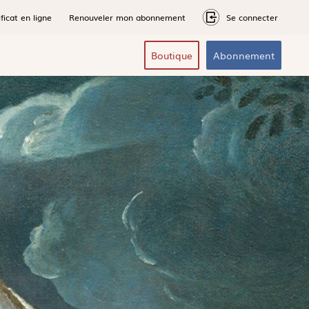
ficat en ligne
Renouveler mon abonnement
Se connecter
Boutique
Abonnement