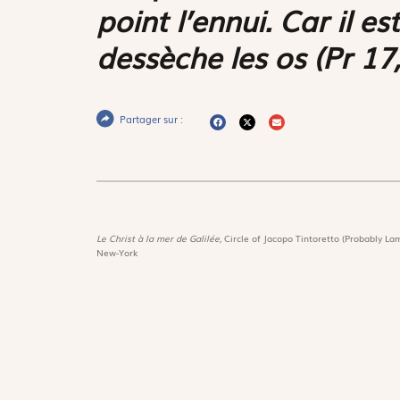
point l’ennui. Car il est
dessèche les os
(Pr 17,
Partager sur :
Le Christ à la mer de Galilée,
Circle of Jacopo Tintoretto (Probably Lam
New-York
Magnif
Découvri