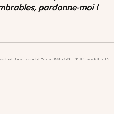
mbrables, pardonne-moi !
bert Sustris), Anonymous Artist - Venetian, 1518 or 1519 - 1594. © National Gallery of Art,
icat
Revues
Nos 
r
Édition papier
Édit
ors de la rédaction
Édition numérique
Les 