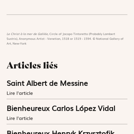
Le Christ à la mer de Galilée,
Circle of Jacopo Tintoretto (Probably Lambert
Sustris), Anonymous Artist - Venetian, 1518 or 1519 - 1594. © National Gallery of
Art, New-York
Articles liés
Saint Albert de Messine
Lire l'article
Bienheureux Carlos López Vidal
Lire l'article
Bienheureux Henryk Krzysztofik