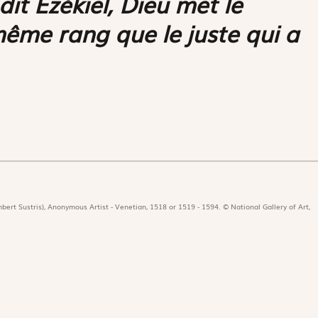
dit Ézékiel, Dieu met le
ême rang que le juste qui a
bert Sustris), Anonymous Artist - Venetian, 1518 or 1519 - 1594. © National Gallery of Art,
icat
Revues
Nos 