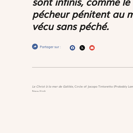
sont infinis, comme le 
pécheur pénitent au m
vécu sans péché.
Partager sur :
Le Christ à la mer de Galilée,
Circle of Jacopo Tintoretto (Probably Lam
New-York
Magnif