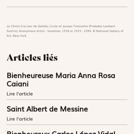
Le Christ à la mer de Galilée,
Circle of Jacopo Tintoretto (Probably Lambert
Sustris), Anonymous Artist - Venetian, 1518 or 1519 - 1594. © National Gallery of
Art, New-York
Articles liés
Bienheureuse Maria Anna Rosa
Caiani
Lire l'article
Saint Albert de Messine
Lire l'article
Bienheureux Carlos López Vidal