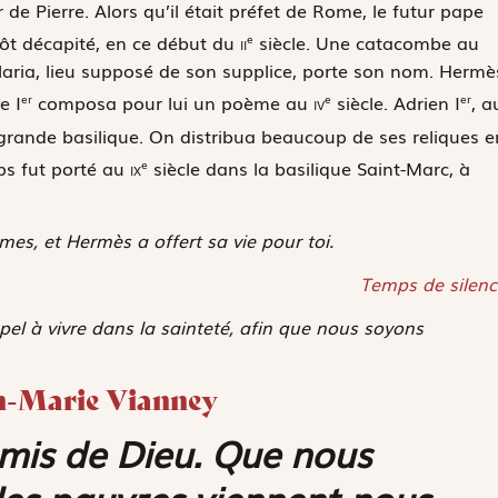
de Pierre. Alors qu’il était préfet de Rome, le futur pape
tôt décapité, en ce début du
ii
siècle. Une catacombe au
e
laria
, lieu supposé de son supplice, porte son nom. Hermè
e I
composa pour lui un poème au
iv
siècle. Adrien I
, a
er
e
er
 grande basilique. On distribua beaucoup de ses reliques e
rps fut porté au
ix
siècle dans la basilique Saint-Marc, à
e
es, et Hermès a offert sa vie pour toi.
Temps de silenc
pel à vivre dans la sainteté, afin que nous soyons
ean-Marie Vianney
amis de Dieu. Que nous
es pauvres viennent nous