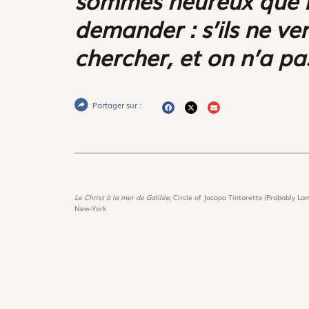
demander : s’ils ne vena
chercher, et on n’a pa
Partager sur :
Le Christ à la mer de Galilée,
Circle of Jacopo Tintoretto (Probably Lam
New-York
Magnif