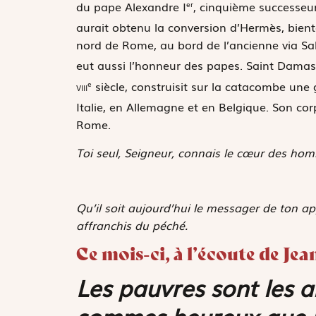
du pape Alexandre I
, cinquième successeur 
er
aurait obtenu la conversion d’Hermès, bien
nord de Rome, au bord de l’ancienne
via
Sa
eut aussi l’honneur des papes. Saint Damas
viii
siècle, construisit sur la catacombe une
e
Italie, en Allemagne et en Belgique. Son co
Rome.
Toi seul, Seigneur, connais le cœur des homm
Qu’il soit aujourd’hui le messager de ton ap
affranchis du péché.
Ce mois-ci, à l’écoute de J
Les pauvres sont les 
sommes heureux que l