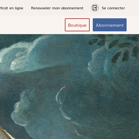
ficat en ligne
Renouveler mon abonnement
Se connecter
Boutique
Abonnement