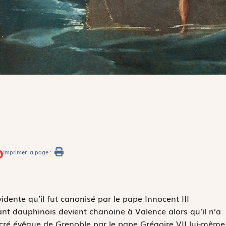
Imprimer la page :
idente qu’il fut canonisé par le pape Innocent III
nt dauphinois devient chanoine à Valence alors qu’il n’a
acré évêque de Grenoble par le pape Grégoire VII lui-même