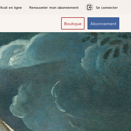
ficat en ligne
Renouveler mon abonnement
Se connecter
Boutique
Abonnement