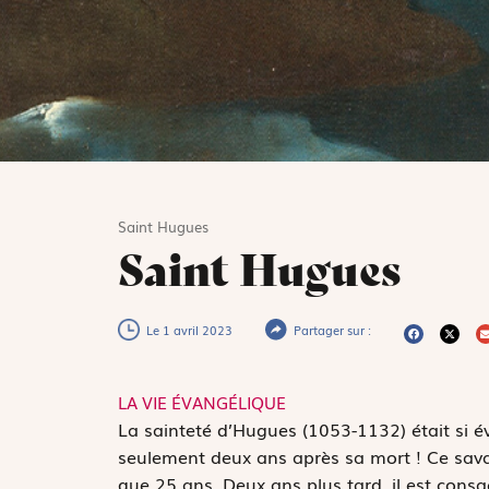
Saint Hugues
Saint Hugues
Le 1 avril 2023
Partager sur :
LA VIE ÉVANGÉLIQUE
L
a sainteté d’Hugues (1053-1132) était si év
seulement deux ans après sa mort ! Ce sava
que 25 ans. Deux ans plus tard, il est cons