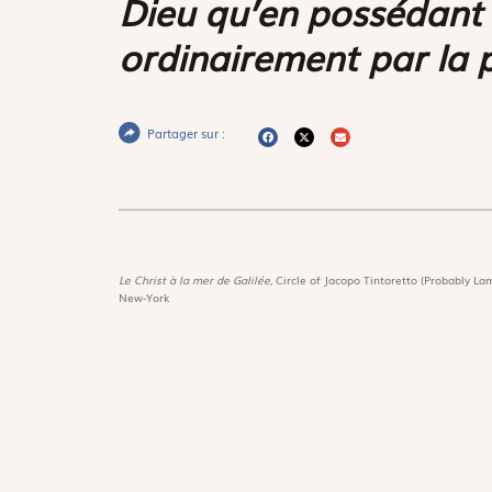
Dieu qu’en possédant 
ordinairement par la p
Partager sur :
Le Christ à la mer de Galilée,
Circle of Jacopo Tintoretto (Probably Lam
New-York
Magnif
Découvri
Suivez-nous :