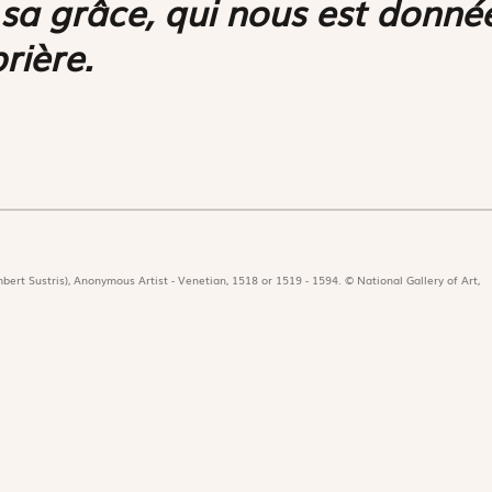
sa grâce, qui nous est donné
rière.
bert Sustris), Anonymous Artist - Venetian, 1518 or 1519 - 1594. © National Gallery of Art,
icat
Revues
Nos 
r
Édition papier
Édit