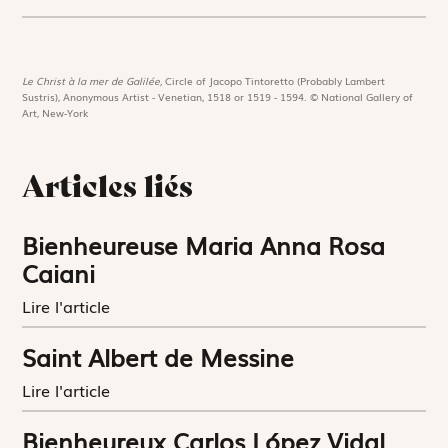
Le Christ à la mer de Galilée,
Circle of Jacopo Tintoretto (Probably Lambert
Sustris), Anonymous Artist - Venetian, 1518 or 1519 - 1594. © National Gallery of
Art, New-York
Articles liés
Bienheureuse Maria Anna Rosa
Caiani
Lire l'article
Saint Albert de Messine
Lire l'article
Bienheureux Carlos López Vidal