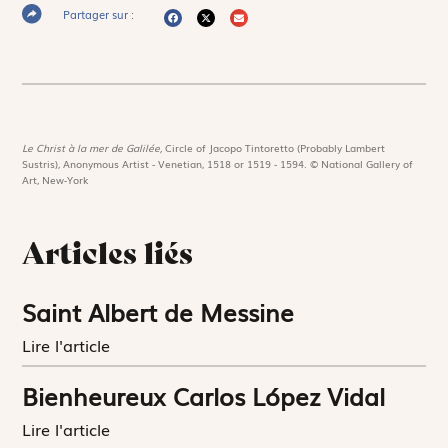
Partager sur :
Le Christ à la mer de Galilée,
Circle of Jacopo Tintoretto (Probably Lambert
Sustris), Anonymous Artist - Venetian, 1518 or 1519 - 1594. © National Gallery of
Art, New-York
Articles liés
Saint Albert de Messine
Lire l'article
Bienheureux Carlos López Vidal
Lire l'article