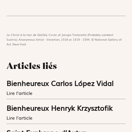
Le Christ à la mer de Galilée,
Circle of Jacopo Tintoretto (Probably Lambert
Sustris), Anonymous Artist - Venetian, 1518 or 1519 - 1594. © National Gallery of
Art, New-York
Articles liés
Bienheureux Carlos López Vidal
Lire l'article
Bienheureux Henryk Krzysztofik
Lire l'article