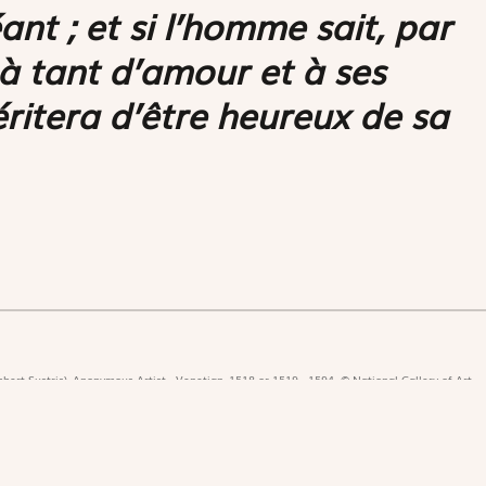
éant ; et si l’homme sait, par
à tant d’amour et à ses
éritera d’être heureux de sa
bert Sustris), Anonymous Artist - Venetian, 1518 or 1519 - 1594. © National Gallery of Art,