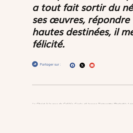
a tout fait sortir du n
ses œuvres, répondre 
hautes destinées, il m
félicité.
Partager sur :
Le Christ à la mer de Galilée,
Circle of Jacopo Tintoretto (Probably Lam
New-York