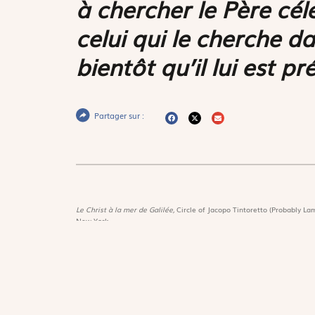
à chercher le Père cél
celui qui le cherche da
bientôt qu’il lui est pr
Partager sur :
Le Christ à la mer de Galilée,
Circle of Jacopo Tintoretto (Probably Lam
New-York
Magnif