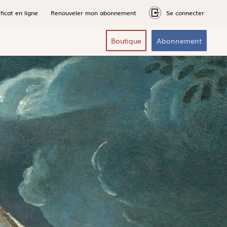
ficat en ligne
Renouveler mon abonnement
Se connecter
Boutique
Abonnement