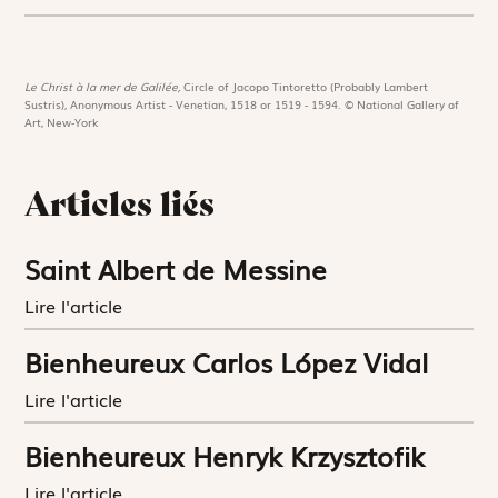
Le Christ à la mer de Galilée,
Circle of Jacopo Tintoretto (Probably Lambert
Sustris), Anonymous Artist - Venetian, 1518 or 1519 - 1594. © National Gallery of
Art, New-York
Articles liés
Saint Albert de Messine
Lire l'article
Bienheureux Carlos López Vidal
Lire l'article
Bienheureux Henryk Krzysztofik
Lire l'article