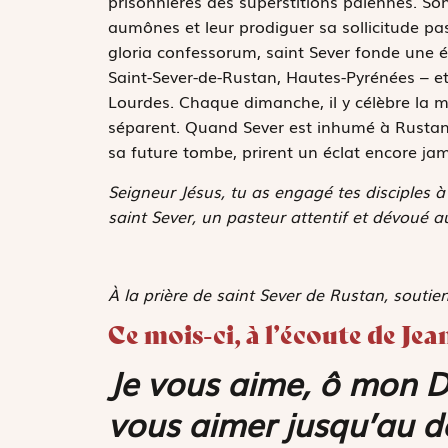
prisonnières des superstitions païennes. Son
aumônes et leur prodiguer sa sollicitude pa
gloria confessorum
, saint Sever fonde une 
Saint-Sever-de-Rustan, Hautes-Pyrénées – et
Lourdes. Chaque dimanche, il y célèbre la me
séparent. Quand Sever est inhumé à Rustan, l
sa future tombe, prirent un éclat encore jam
Seigneur Jésus, tu as engagé tes disciples 
saint Sever, un pasteur attentif et dévoué au
À la prière de saint Sever de Rustan, soutiens
Ce mois-ci, à l’écoute de J
Je vous aime, ô mon Di
vous aimer jusqu’au de