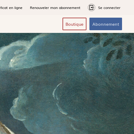
ficat en ligne
Renouveler mon abonnement
Se connecter
Boutique
Abonnement