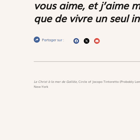
vous aime, et j’aime 
que de vivre un seul i
Partager sur :
Le Christ à la mer de Galilée,
Circle of Jacopo Tintoretto (Probably Lam
New-York
Magnif
Découvri