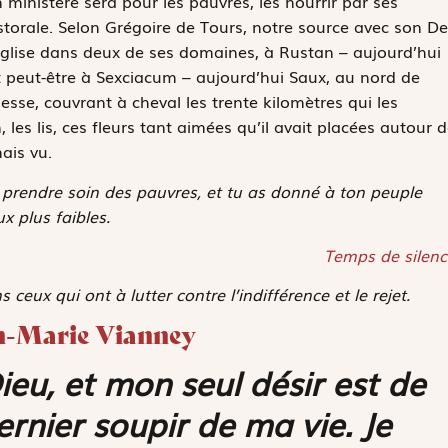
 ministère sera pour les pauvres, les nourrir par ses
storale. Selon Grégoire de Tours, notre source avec son
De
église dans deux de ses domaines, à Rustan – aujourd’hui
 peut-être à Sexciacum – aujourd’hui Saux, au nord de
sse, couvrant à cheval les trente kilomètres qui les
es lis, ces fleurs tant aimées qu’il avait placées autour d
ais vu.
à prendre soin des pauvres, et tu as donné à ton peuple
x plus faibles.
Temps de silenc
 ceux qui ont à lutter contre l’indifférence et le rejet.
ean-Marie Vianney
eu, et mon seul désir est de
rnier soupir de ma vie. Je