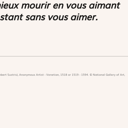
mieux mourir en vous aimant
nstant sans vous aimer.
bert Sustris), Anonymous Artist - Venetian, 1518 or 1519 - 1594. © National Gallery of Art,
icat
Revues
Nos 
r
Édition papier
Édit