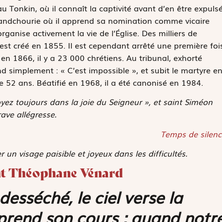
u Tonkin, où il connaît la captivité avant d’en être expuls
Mandchourie où il apprend sa nomination comme vicaire
rganise activement la vie de l’Église. Des milliers de
est créé en 1855. Il est cependant arrêté une première foi
en 1866, il y a 23 000 chrétiens. Au tribunal, exhorté
nd simplement : « C’est impossible », et subit le martyre e
e 52 ans. Béatifié en 1968, il a été canonisé en 1984.
yez toujours dans la joie du Seigneur », et saint Siméon
ave allégresse.
Temps de silenc
un visage paisible et joyeux dans les difficultés.
aint Théophane Vénard
esséché, le ciel verse la
reprend son cours ; quand notr