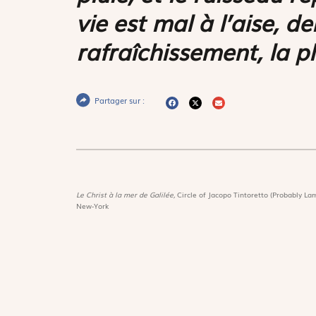
vie est mal à l’aise, d
rafraîchissement, la pl
Partager sur :
Le Christ à la mer de Galilée,
Circle of Jacopo Tintoretto (Probably Lam
New-York
Magnif
Découvri