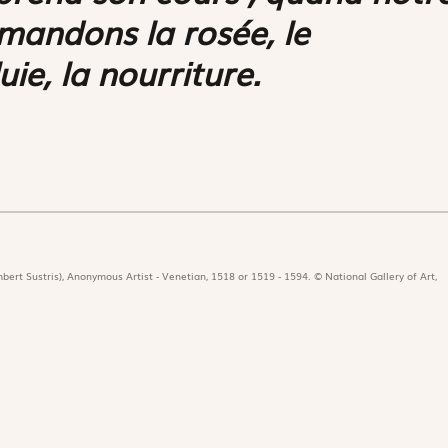
emandons la rosée, le
uie, la nourriture.
bert Sustris), Anonymous Artist - Venetian, 1518 or 1519 - 1594. © National Gallery of Art,
icat
Revues
Nos 
r
Édition papier
Édit