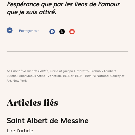
l’espérance que par les liens de l’amour
que je suis attiré.
Partager sur :
Le Christ à la mer de Galilée,
Circle of Jacopo Tintoretto (Probably Lambert
Sustris), Anonymous Artist - Venetian, 1518 or 1519 - 1594. © National Gallery of
Art, New-York
Articles liés
Saint Albert de Messine
Lire l'article