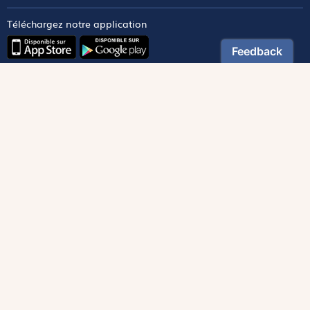
Téléchargez notre application
Contactez notre service client
1-800-270-8122 poste 333
canada@magnificat.com
Magnificat
Découvrir
Les trésors de la rédaction
Lire Magnificat en ligne
Fonds de dotation
Les livres du mois