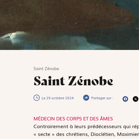
Saint Zénobe
Saint Zénobe
Le 29 octobre 2024
Partager sur :
MÉDECIN DES CORPS ET DES ÂMES
C
ontrairement à leurs prédécesseurs qui rép
« secte » des chrétiens, Dioclétien, Maximie