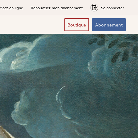
ficat en ligne
Renouveler mon abonnement
Se connecter
Boutique
Abonnement