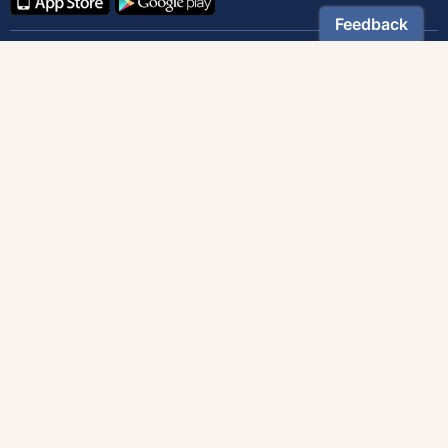
Contactez notre service client
1-800-270-8122 poste 333
canada@magnificat.com
Magnificat
Découvrir
Les trésors de la rédaction
Lire Magnificat en ligne
Fonds de dotation
Les livres du mois
Revues
Édition papier