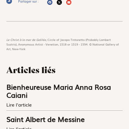
Partager sur :
Le Christ à la mer de Galilée,
Circle of Jacopo Tintoretto (Probably Lambert
Sustris), Anonymous Artist - Venetian, 1518 or 1519 - 1594. © National Gallery of
Art, New-York
Articles liés
Bienheureuse Maria Anna Rosa
Caiani
Lire l'article
Saint Albert de Messine
Lire l'article