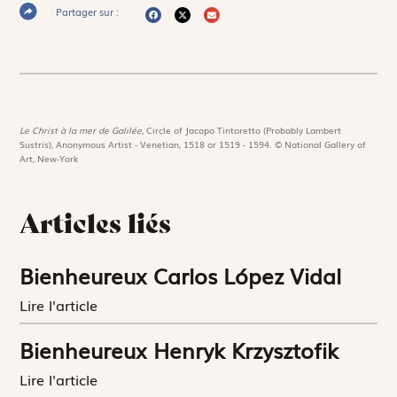
Partager sur :
Le Christ à la mer de Galilée,
Circle of Jacopo Tintoretto (Probably Lambert
Sustris), Anonymous Artist - Venetian, 1518 or 1519 - 1594. © National Gallery of
Art, New-York
Articles liés
Bienheureux Carlos López Vidal
Lire l'article
Bienheureux Henryk Krzysztofik
Lire l'article