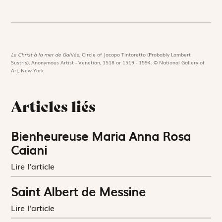
Le Christ à la mer de Galilée,
Circle of Jacopo Tintoretto (Probably Lambert
Sustris), Anonymous Artist - Venetian, 1518 or 1519 - 1594. © National Gallery of
Art, New-York
Articles liés
Bienheureuse Maria Anna Rosa
Caiani
Lire l'article
Saint Albert de Messine
Lire l'article