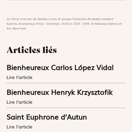
Le Christ à la mer de Galilée,
Circle of Jacopo Tintoretto (Probably Lambert
Sustris), Anonymous Artist - Venetian, 1518 or 1519 - 1594. © National Gallery of
Art, New-York
Articles liés
Bienheureux Carlos López Vidal
Lire l'article
Bienheureux Henryk Krzysztofik
Lire l'article
Saint Euphrone d’Autun
Lire l'article