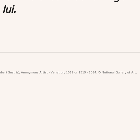
lui.
bert Sustris), Anonymous Artist - Venetian, 1518 or 1519 - 1594. © National Gallery of Art,
icat
Revues
Nos 
r
Édition papier
Édit
ors de la rédaction
Édition numérique
Les 