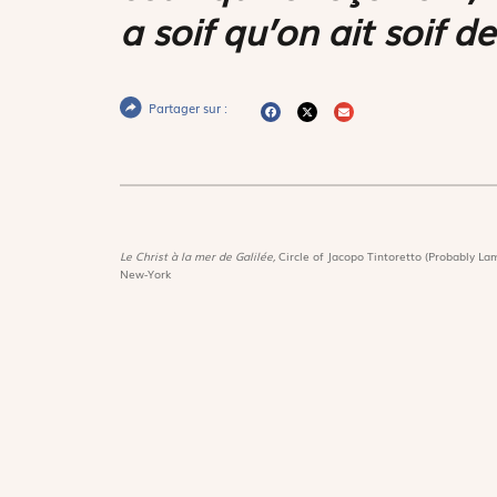
a soif qu’on ait soif de 
Partager sur :
Le Christ à la mer de Galilée,
Circle of Jacopo Tintoretto (Probably Lam
New-York
Magnif
Découvri
Suivez-nous :
Les trés