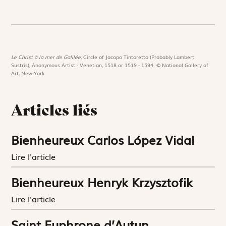
Le Christ à la mer de Galilée,
Circle of Jacopo Tintoretto (Probably Lambert
Sustris), Anonymous Artist - Venetian, 1518 or 1519 - 1594. © National Gallery of
Art, New-York
Articles liés
Bienheureux Carlos López Vidal
Lire l'article
Bienheureux Henryk Krzysztofik
Lire l'article
Saint Euphrone d’Autun