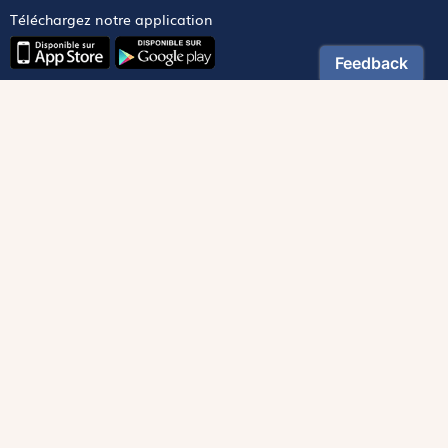
Téléchargez notre application
Contactez notre service client
1-800-270-8122 poste 333
canada@magnificat.com
Magnificat
Découvrir
Les trésors de la rédaction
Lire Magnificat en ligne
Fonds de dotation
Les livres du mois
Revues