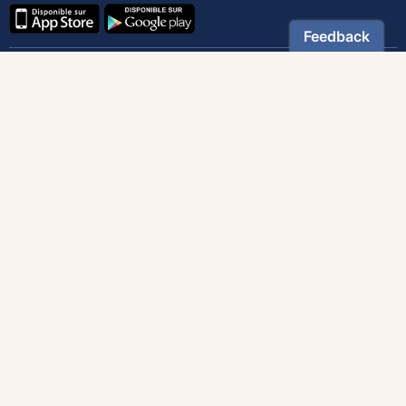
Contactez notre service client
1-800-270-8122 poste 333
canada@magnificat.com
Magnificat
Découvrir
Les trésors de la rédaction
Lire Magnificat en ligne
Fonds de dotation
Les livres du mois
Revues
Édition papier