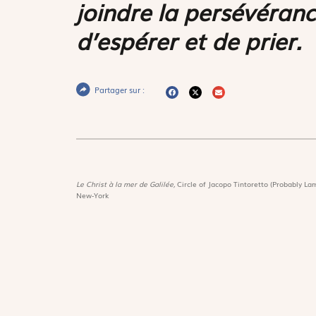
joindre la persévéranc
d’espérer et de prier.
Partager sur :
Le Christ à la mer de Galilée,
Circle of Jacopo Tintoretto (Probably Lam
New-York
Magnif
Découvri