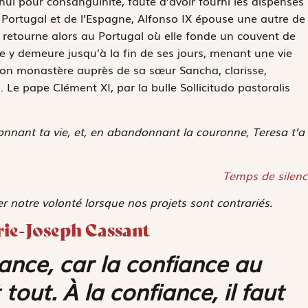
 nul pour consanguinité, faute d’avoir fourni les dispenses
u Portugal et de l’Espagne, Alfonso IX épouse une autre de
a retourne alors au Portugal où elle fonde un couvent de
le y demeure jusqu’à la fin de ses jours, menant une vie
 son monastère auprès de sa sœur Sancha, clarisse,
. Le pape Clément XI, par la bulle
Sollicitudo pastoralis
donnant ta vie, et, en abandonnant la couronne, Teresa t’a
Temps de silenc
er notre volonté lorsque nos projets sont contrariés.
rie-Joseph Cassant
iance, car la confiance au
out. À la confiance, il faut