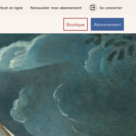
ficat en ligne
Renouveler mon abonnement
Se connecter
Boutique
Abonnement