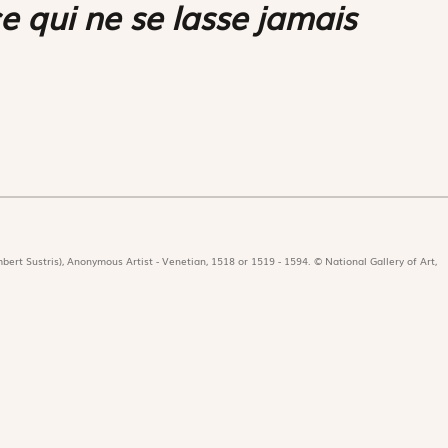
e qui ne se lasse jamais
bert Sustris), Anonymous Artist - Venetian, 1518 or 1519 - 1594. © National Gallery of Art,
icat
Revues
Nos 
r
Édition papier
Édit