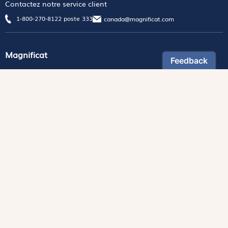
Contactez notre service client
1-800-270-8122 poste 333
canada@magnificat.com
Magnificat
Découvrir
Les trésors de la rédaction
Lire Magnificat en ligne
Fonds de dotation
Les livres du mois
Revues
Édition papier
Édition numérique
Magnificat Junior