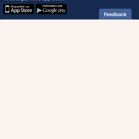
Contactez notre service client
1-800-270-8122 poste 333
canada@magnificat.com
Magnificat
Découvrir
Les trésors de la rédaction
Lire Magnificat en ligne
Fonds de dotation
Les livres du mois
Revues