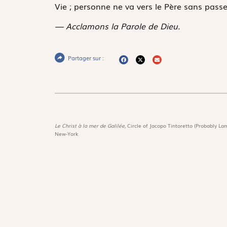
Vie ; personne ne va vers le Père sans passe
— Acclamons la Parole de Dieu.
Partager sur :
Le Christ à la mer de Galilée,
Circle of Jacopo Tintoretto (Probably Lam
New-York