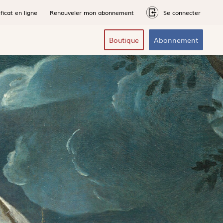
ficat en ligne
Renouveler mon abonnement
Se connecter
Boutique
Abonnement