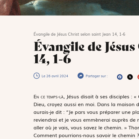
Évangile de Jésus Christ selon saint Jean 14, 1-6
Évangile de Jésus 
14, 1-6
Le 26 avril 2024
Partager sur :
E
n ce temps-là,
Jésus disait à ses disciples : 
Dieu, croyez aussi en moi. Dans la maison 
aurais-je dit : “Je pars vous préparer une pl
reviendrai et je vous emmènerai auprès de mo
aller où je vais, vous savez le chemin. » Tho
Comment pourrions-nous savoir le chemin ? » 