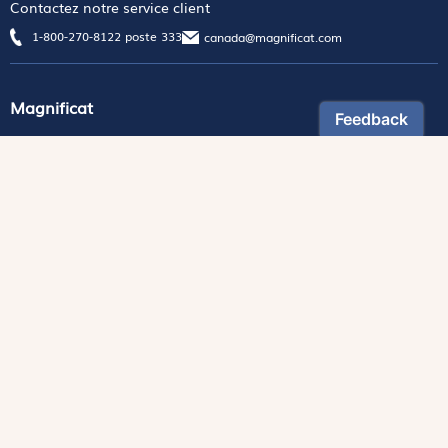
Contactez notre service client
1-800-270-8122 poste 333
canada@magnificat.com
Magnificat
Découvrir
Les trésors de la rédaction
Lire Magnificat en ligne
Fonds de dotation
Les livres du mois
Revues
Édition papier
Édition numérique
Magnificat Junior