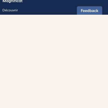
Magnificat
Découvrir
Les trésors de la rédaction
Lire Magnificat en ligne
Fonds de dotation
Les livres du mois
Revues
Édition papier
Édition numérique
Magnificat Junior
Théophile
S'abonner