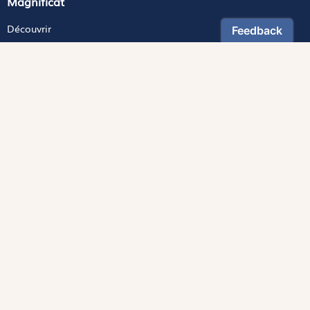
Magnificat
Découvrir
Les trésors de la rédaction
Lire Magnificat en ligne
Fonds de dotation
Les livres du mois
Revues
Édition papier
Édition numérique
Magnificat Junior
Théophile
S'abonner